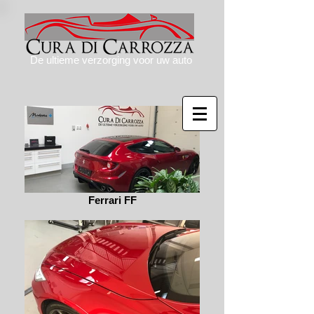
De ultieme verzorging voor uw auto
Ferrari FF