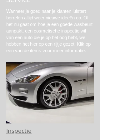
Wanneer je goed naar je klanten luistert
borrelen altijd weer nieuwe ideeën op. Of
het nu gaat om hoe je een goede wasbeurt
aanpakt, een cosmetische inspectie wil
van een auto die je op het oog hebt, we
hebben het hier op een rijtje gezet. Klik op
een van de items voor meer informatie.
Inspectie