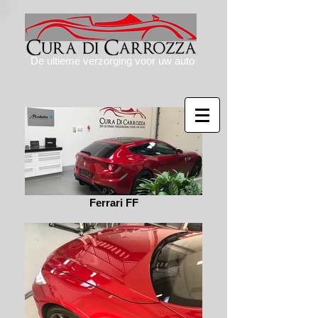
De ultieme verzorging voor uw auto
Ferrari FF