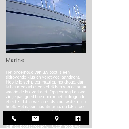
Marine
Het onderhoud van uw boot is een
tijdrovende klus en vergt veel aandacht.
Heb je je schip eenmaal op het droge, dan
is het meestal even schrikken van de staat
waarin de lak verkeert. Opgedroogd en wel
zie je pas goed hoe enorm het uitdrogende
effect is dat zowel zoet als zout water erop
heeft. Het is een nachtmerrie: de lak is dof
en verbleekt, alsof er met schuurpapier op
is gewerkt. Het lijkt zelfs alsof je er in geen
jaren iets aan hebt gedaan. De moed zakt
je in de bootschoenen… Geen nood, we