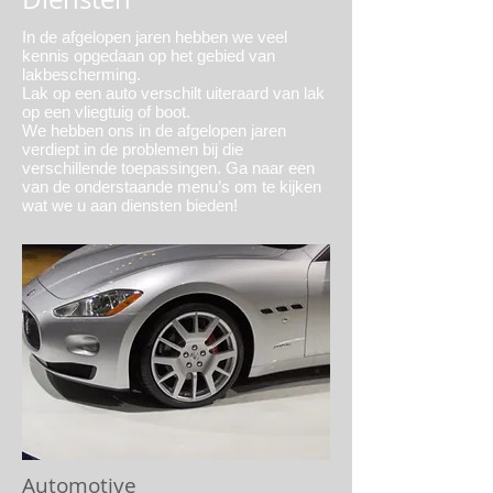
In de afgelopen jaren hebben we veel
kennis opgedaan op het gebied van
lakbescherming.
Lak op een auto verschilt uiteraard van lak
op een vliegtuig of boot.
We hebben ons in de afgelopen jaren
verdiept in de problemen bij die
verschillende toepassingen. Ga naar een
van de onderstaande menu’s om te kijken
wat we u aan diensten bieden!
Automo​tive